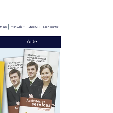
ampus
Mon UdeM
StudiUM
Mon courriel
Aide