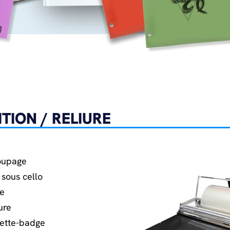
ITION / RELIURE
oupage
 sous cello
ge
ure
hette-badge