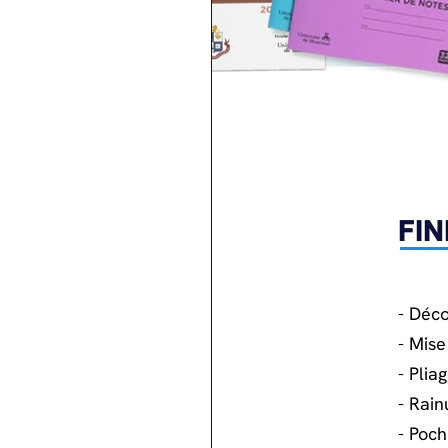
FIN
- Déc
- Mise
- Plia
- Rain
- Poc