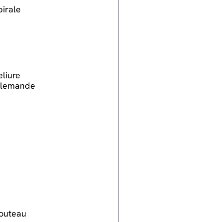
pirale
eliure
llemande
outeau