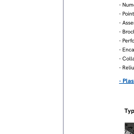
- Num
- Point
- Ass
- Bro
- Perf
- Enc
- Coll
- Reli
- Plas
Typ