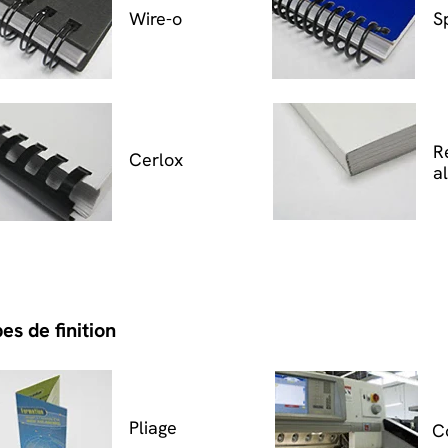
Wire-o
S
R
Cerlox
a
es de finition
Pliage
C