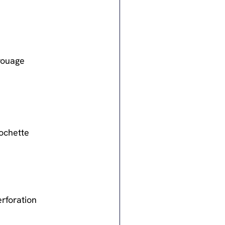
rouage
ochette
erforation