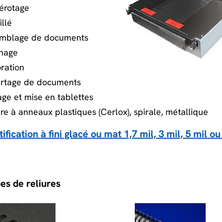
érotage
illé
emblage de documents
chage
oration
artage de documents
age et mise en tablettes
ure à anneaux plastiques (Cerlox), spirale, métallique
tification à fini glacé ou mat 1,7 mil, 3 mil, 5 mil ou
es de reliures