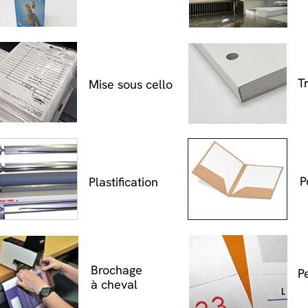
T
Mise sous cello
P
Plastification
Brochage
P
à cheval